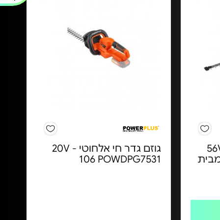
דר חיה 65 ס"מ 56V
גוזם גדר חי אלחוטי 20V -
בד מבית
106 POWDPG7531