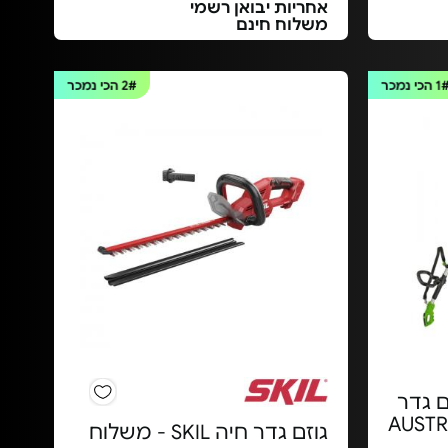
אחריות יבואן רשמי
משלוח חינם
1
הכי נמכר
2#
הכי נמכר
 "10+גוזם גדר
שולב AUSTRALIA
גוזם גדר חיה SKIL - משלוח