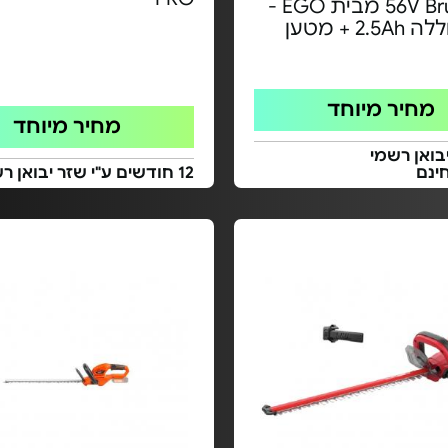
56V Brushless מבית EGO -
2. + מטען
מחיר מיוחד
מחיר מיוחד
בואן רשמי
ינם
12 חודשים ע"י שזר יבואן רשמי