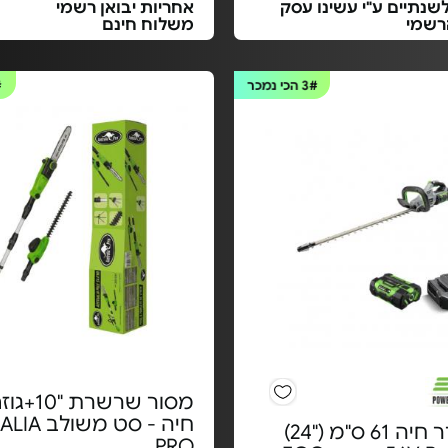
שנתיים ע"י עשינו עסק
אחריות יבואן רשמי
רשמי
משלוח חינם
3#
הכי נמכר
#
מסור שרשרת
חיה - סט מ
גוזם גדר חיה 61 ס"מ ("24)
PRO