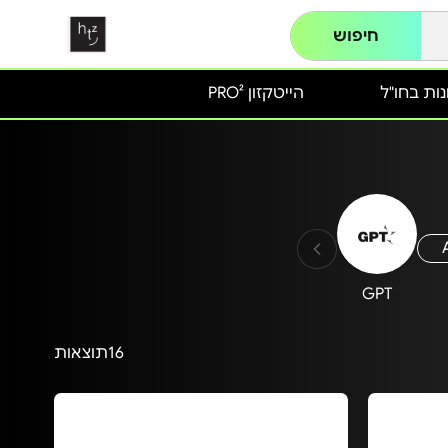
חיפוש
ות בחו"ל
הייטקזון PRO²
GPT
16
תוצאות