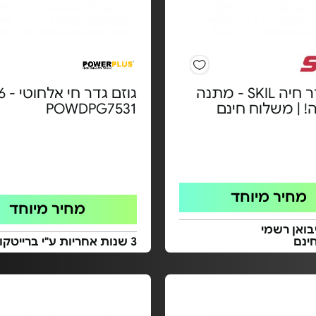
גוזם גדר חיה SKIL - מתנה
גוזם ג
! | משלוח חינם
POWDPG7531
מחיר מיוחד
מחיר מיוחד
בואן רשמי
ינם
3 שנות אחריות ע"י ברייטקום בע"מ