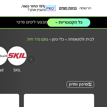
15% החזר כספי,
הרשמה
כניסת מנויים
מעניין אותך?
מבצעי ליסינג פרטי
כל הקטגוריות
לבית ולמשפחה
>
כלי גינון
>
גוזם גדר חיה
ell
SKIL
סינון ומיון