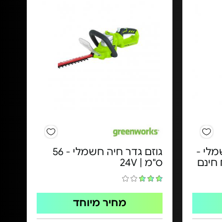
מלי -
גוזם גדר חיה חשמלי - ​56
ס"מ | 24V​
מחיר מיוחד