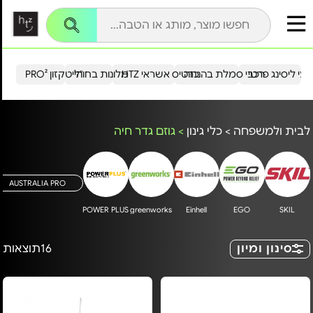
עי ליסינג פרטי
רכבי סמלת בהנחה
כרטיס אשראי HTZ
מלונות בחו"ל
הייטקזון PRO²
לבית ולמשפחה
>
כלי גינון
>
גוזם גדר חיה
AUSTRALIA PRO
POWER PLUS
greenworks
Einhell
EGO
SKIL
סינון ומיון
16
תוצאות