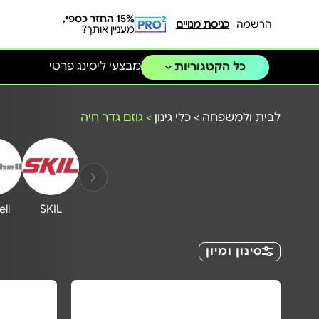
15% החזר כספי,
הרשמה
כניסת מנויים
מעניין אותך?
מבצעי ליסינג פרטי
כל הקטגוריות
לבית ולמשפחה
>
כלי גינון
>
גוזם גדר חיה
ell
SKIL
סינון ומיון