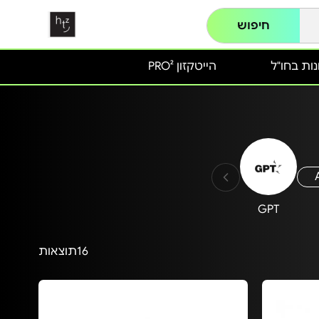
חיפוש
ות בחו"ל
הייטקזון PRO²
GPT
16
תוצאות