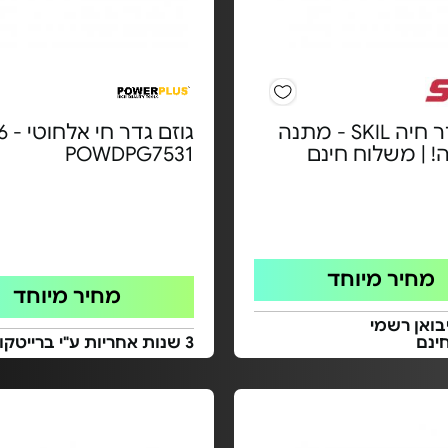
גוזם גדר חיה SKIL - מתנה
גוזם ג
! | משלוח חינם
POWDPG7531
מחיר מיוחד
מחיר מיוחד
בואן רשמי
ינם
3 שנות אחריות ע"י ברייטקום בע"מ