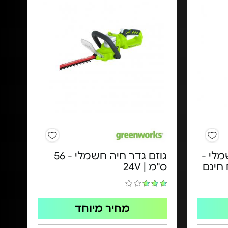
מלי -
גוזם גדר חיה חשמלי - ​56
ס"מ | 24V​
מחיר מיוחד