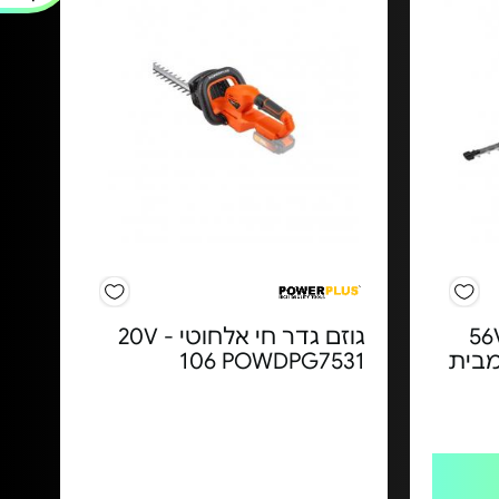
דר חיה 65 ס"מ 56V
גוזם גדר חי אלחוטי 20V -
בד מבית
106 POWDPG7531