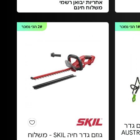
אחריות יבואן רשמי
משלוח חינם
1
הכי נמכר
2#
הכי נמכר
 "10+גוזם גדר
שולב AUSTRALIA
גוזם גדר חיה SKIL - משלוח