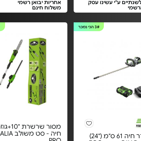
שנתיים ע"י עשינו עסק
אחריות יבואן רשמי
רשמי
משלוח חינם
3#
הכי נמכר
#
מסור שרשרת
חיה - סט מ
גוזם גדר חיה 61 ס"מ ("24)
PRO