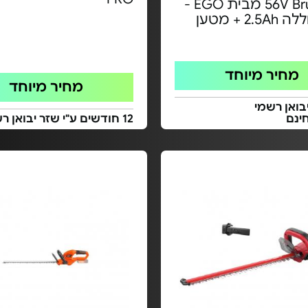
56V Brushless מבית EGO -
2. + מטען
מחיר מיוחד
מחיר מיוחד
בואן רשמי
ינם
12 חודשים ע"י שזר יבואן רשמי