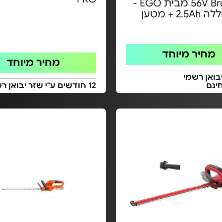
56V Brushless מבית EGO -
2. + מטען
מחיר מיוחד
מחיר מיוחד
בואן רשמי
ינם
12 חודשים ע"י שזר יבואן רשמי