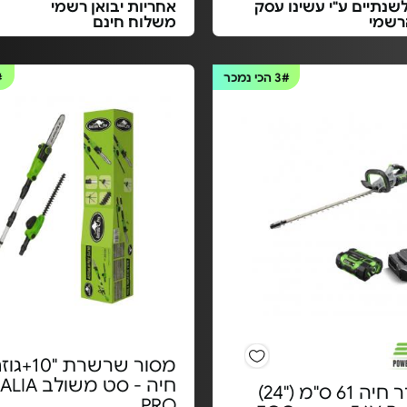
שנתיים ע"י עשינו עסק
אחריות יבואן רשמי
רשמי
משלוח חינם
3#
הכי נמכר
#
מסור שרשרת
חיה - סט מ
גוזם גדר חיה 61 ס"מ ("24)
PRO