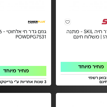
גוזם גדר חיה SKIL - מתנה
גוזם ג
! | משלוח חינם
POWDPG7531
מחיר מיוחד
מחיר מיוחד
בואן רשמי
ינם
3 שנות אחריות ע"י ברייטקום בע"מ