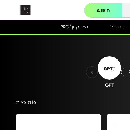
חיפוש
ות בחו"ל
הייטקזון PRO²
GPT
16
תוצאות