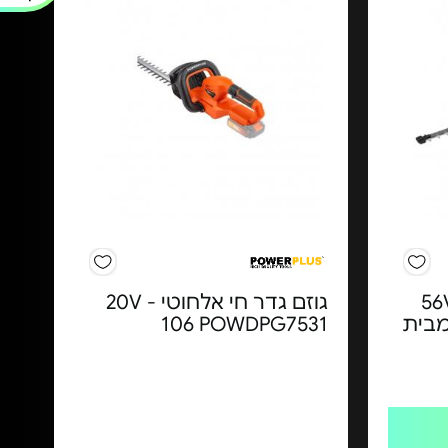
דר חיה 65 ס"מ 56V
גוזם גדר חי אלחוטי 20V -
בד מבית
106 POWDPG7531