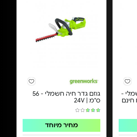
מלי -
גוזם גדר חיה חשמלי - ​56
ס"מ | 24V​
מחיר מיוחד