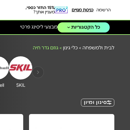
15% החזר כספי,
הרשמה
כניסת מנויים
מעניין אותך?
מבצעי ליסינג פרטי
כל הקטגוריות
לבית ולמשפחה
>
כלי גינון
>
גוזם גדר חיה
ell
SKIL
סינון ומיון