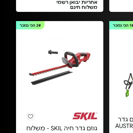
אחריות יבואן רשמי
משלוח חינם
1
הכי נמכר
2#
הכי נמכר
 "10+גוזם גדר
שולב AUSTRALIA
גוזם גדר חיה SKIL - משלוח