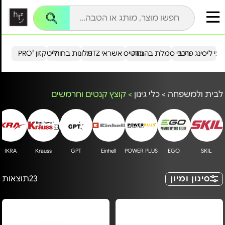
עי ליסינג פרטי
רכבי סמלת בהנחה
כרטיס אשראי HTZ
מלונות בחו"ל
הייטקזון PRO²
לבית ולמשפחה
>
כלי גינון
>
קוצץ קנטים וחרמשים
IKRA
Krauss
GPT
Einhell
POWER PLUS
EGO
SKIL
סינון ומיון
23
תוצאות