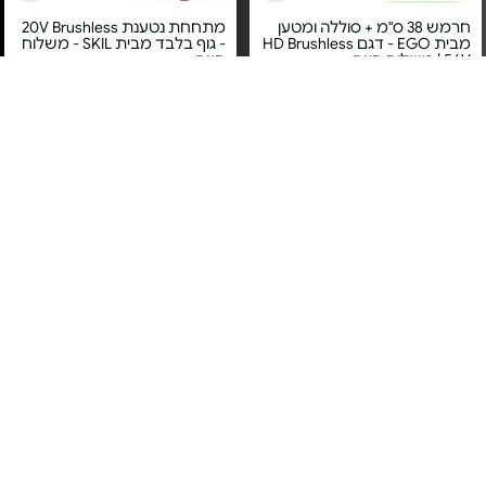
חרמש 38 ס"מ + סוללה ומטען
מתחחת נטענת 20V Brushless
מבית EGO - דגם HD Brushless
- גוף בלבד מבית SKIL - משלוח
56V | משלוח חינם
חינם
מחיר מיוחד
מחיר מיוחד
אחריות יבואן רשמי
אחריות יבואן רשמי
משלוח חינם
משלוח חינם
חרמש נטען 30 ס"מ 20V XP
ראש נינג'ה 30 ס"מ לקומבי