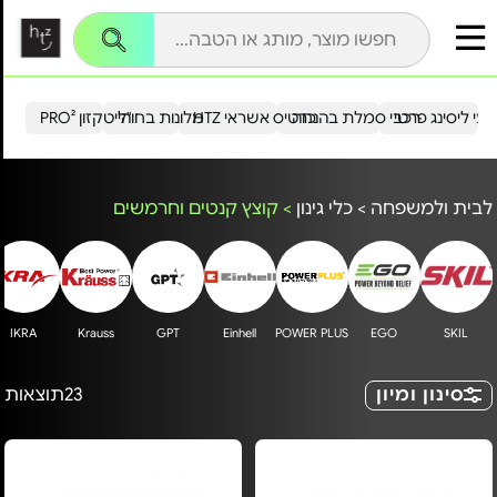
עי ליסינג פרטי
רכבי סמלת בהנחה
כרטיס אשראי HTZ
מלונות בחו"ל
הייטקזון PRO²
לבית ולמשפחה
>
כלי גינון
>
קוצץ קנטים וחרמשים
IKRA
Krauss
GPT
Einhell
POWER PLUS
EGO
SKIL
סינון ומיון
23
תוצאות