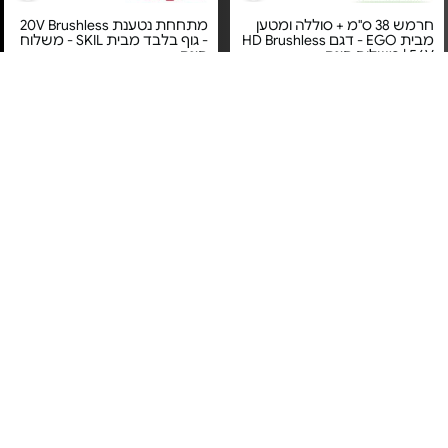
חרמש 38 ס"מ + סוללה ומטען
מתחחת נטענת 20V Brushless
מבית EGO - דגם HD Brushless
- גוף בלבד מבית SKIL - משלוח
56V | משלוח חינם
חינם
מחיר מיוחד
מחיר מיוחד
אחריות יבואן רשמי
אחריות יבואן רשמי
משלוח חינם
משלוח חינם
חרמש נטען 30 ס"מ 20V XP
ראש נינג'ה 30 ס"מ לקומבי