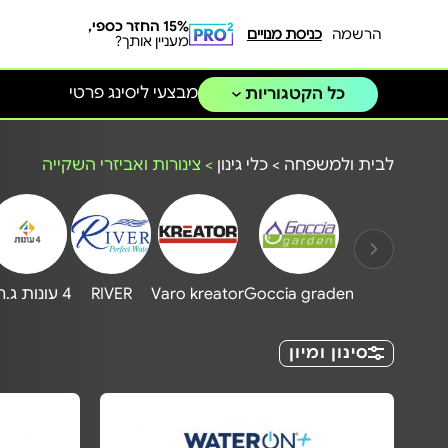
15% החזר כספי,
הרשמה
כניסת מנויים
מעניין אותך?
מבצעי ליסינג פרטי
כל הקטגוריות
לבית ולמשפחה
>
כלי גינון
>
צינורות ואביזרי השקייה
Goccia graden
Varo kreator
RIVER
4 עונות ג.חיון
סינון ומיון