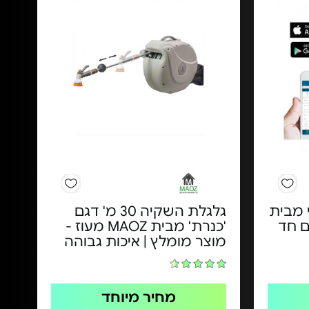
 מבית
גלגלת השקיה 30 מ' דגם
Hunt - דגם חד
'כנרת' מבית MAOZ מעוז -
מוצר מומלץ | איכות גבוהה
מחיר מיוחד