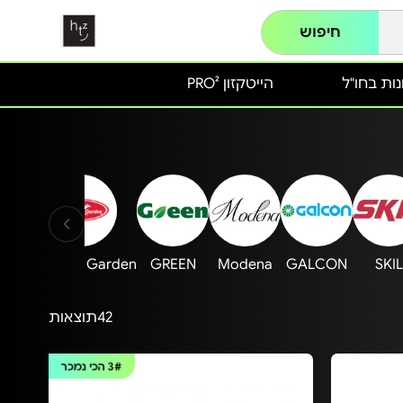
חיפוש
ות בחו"ל
הייטקזון PRO²
Australia Garden
GREEN
Modena
GALCON
SKIL
42
תוצאות
3#
הכי נמכר