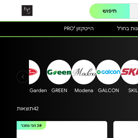
חיפוש
ות בחו"ל
הייטקזון PRO²
Australia Garden
GREEN
Modena
GALCON
SKIL
42
תוצאות
3#
הכי נמכר