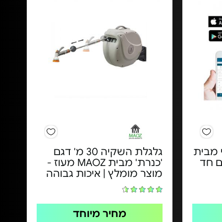
 מבית
גלגלת השקיה 30 מ' דגם
Hunt - דגם חד
'כנרת' מבית MAOZ מעוז -
מוצר מומלץ | איכות גבוהה
מחיר מיוחד