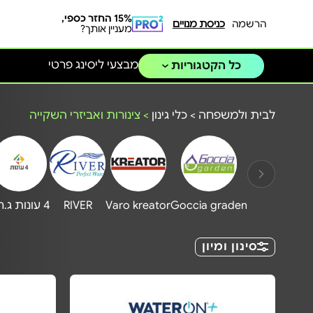
15% החזר כספי,
הרשמה
כניסת מנויים
מעניין אותך?
מבצעי ליסינג פרטי
כל הקטגוריות
לבית ולמשפחה
>
כלי גינון
>
צינורות ואביזרי השקייה
Goccia graden
Varo kreator
RIVER
4 עונות ג.חיון
סינון ומיון