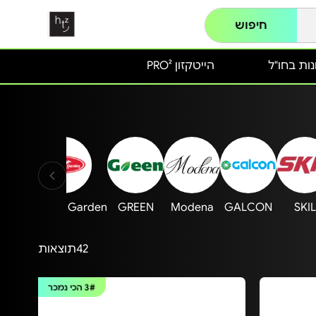
חיפוש
ות בחו"ל
הייטקזון PRO²
Australia Garden
GREEN
Modena
GALCON
SKIL
42
תוצאות
3#
הכי נמכר