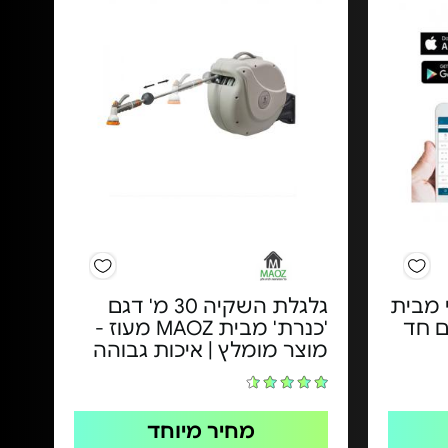
 מבית
גלגלת השקיה 30 מ' דגם
Hunt - דגם חד
'כנרת' מבית MAOZ מעוז -
מוצר מומלץ | איכות גבוהה
מחיר מיוחד