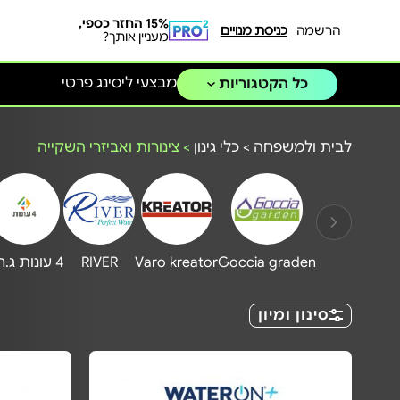
15% החזר כספי,
הרשמה
כניסת מנויים
מעניין אותך?
מבצעי ליסינג פרטי
כל הקטגוריות
לבית ולמשפחה
>
כלי גינון
>
צינורות ואביזרי השקייה
Goccia graden
Varo kreator
RIVER
4 עונות ג.חיון
סינון ומיון