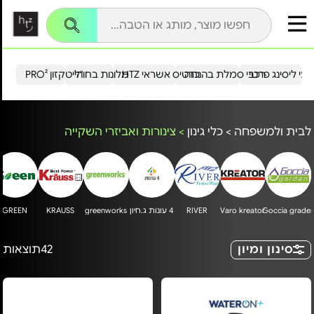
עי ליסינג פרטי
רכבי סמלת בהנחה
כרטיס אשראי HTZ
מלונות בחו"ל
הייטקזון PRO²
לבית ולמשפחה
>
כלי גינון
>
צינורות ואביזרי השקייה
Goccia grade
Varo kreator
RIVER
4 עונות ג.חיון
greenworks
KRAUSS
GREEN
סינון ומיון
42
תוצאות