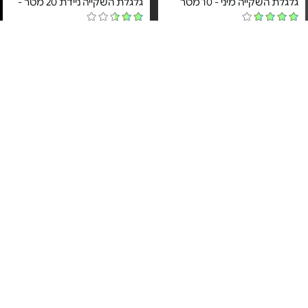
גלגלת השקייה מיני - 10 מטר
גלגלת השקייה ניידת 20 מטר -
מחיר מיוחד
מחיר מיוחד
שנה אחריות ע"י היבואן הרשמי
שנה אחריות ע"י היבואן הרשמי
א.ד. שיווק והפצה
א.ד. שיווק והפצה
2#
הכי נמכר
צינור גמיש לגינה - 15/20 מ'
גלגלת מיני עם צינור לטקס - עד
15 מ' | אקדח 7 מצבים