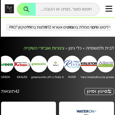
עי ליסינג פרטי
רכבי סמלת בהנחה
כרטיס אשראי HTZ
מלונות בחו"ל
הייטקזון PRO²
לבית ולמשפחה
>
כלי גינון
>
צינורות ואביזרי השקייה
Goccia grade
Varo kreator
RIVER
4 עונות ג.חיון
greenworks
KRAUSS
GREEN
סינון ומיון
42
תוצאות