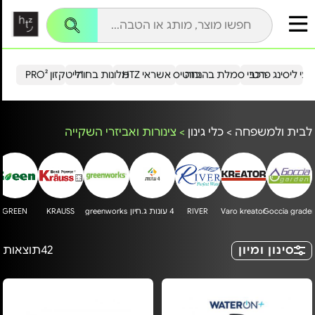
עי ליסינג פרטי
רכבי סמלת בהנחה
כרטיס אשראי HTZ
מלונות בחו"ל
הייטקזון PRO²
לבית ולמשפחה
>
כלי גינון
>
צינורות ואביזרי השקייה
Goccia grade
Varo kreator
RIVER
4 עונות ג.חיון
greenworks
KRAUSS
GREEN
סינון ומיון
42
תוצאות