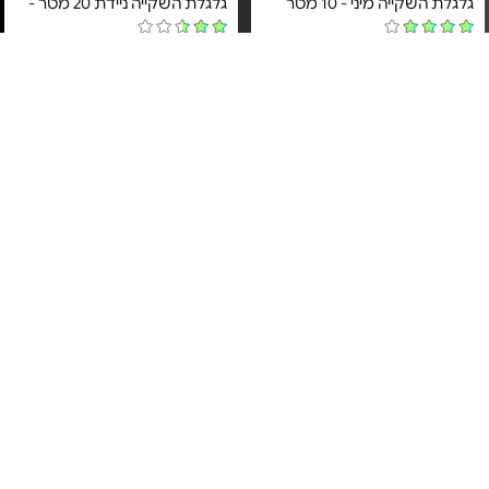
גלגלת השקייה מיני - 10 מטר
גלגלת השקייה ניידת 20 מטר -
מחיר מיוחד
מחיר מיוחד
שנה אחריות ע"י היבואן הרשמי
שנה אחריות ע"י היבואן הרשמי
א.ד. שיווק והפצה
א.ד. שיווק והפצה
2#
הכי נמכר
צינור גמיש לגינה - 15/20 מ'
גלגלת מיני עם צינור לטקס - עד
15 מ' | אקדח 7 מצבים