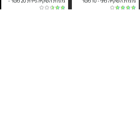
גלגלת השקייה מיני - 10 מטר
גלגלת השקייה ניידת 20 מטר -
מחיר מיוחד
מחיר מיוחד
שנה אחריות ע"י היבואן הרשמי
שנה אחריות ע"י היבואן הרשמי
א.ד. שיווק והפצה
א.ד. שיווק והפצה
2#
הכי נמכר
צינור גמיש לגינה - 15/20 מ'
גלגלת מיני עם צינור לטקס - עד
15 מ' | אקדח 7 מצבים