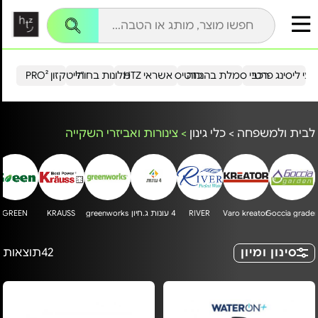
עי ליסינג פרטי
רכבי סמלת בהנחה
כרטיס אשראי HTZ
מלונות בחו"ל
הייטקזון PRO²
לבית ולמשפחה
>
כלי גינון
>
צינורות ואביזרי השקייה
Goccia grade
Varo kreator
RIVER
4 עונות ג.חיון
greenworks
KRAUSS
GREEN
סינון ומיון
42
תוצאות