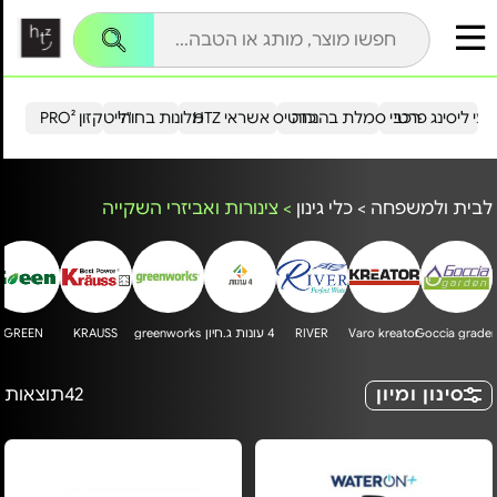
עי ליסינג פרטי
רכבי סמלת בהנחה
כרטיס אשראי HTZ
מלונות בחו"ל
הייטקזון PRO²
לבית ולמשפחה
>
כלי גינון
>
צינורות ואביזרי השקייה
Goccia grade
Varo kreator
RIVER
4 עונות ג.חיון
greenworks
KRAUSS
GREEN
סינון ומיון
42
תוצאות