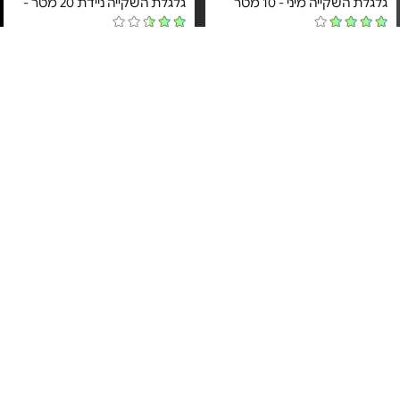
גלגלת השקייה מיני - 10 מטר
גלגלת השקייה ניידת 20 מטר -
מחיר מיוחד
מחיר מיוחד
שנה אחריות ע"י היבואן הרשמי
שנה אחריות ע"י היבואן הרשמי
א.ד. שיווק והפצה
א.ד. שיווק והפצה
2#
הכי נמכר
צינור גמיש לגינה - 15/20 מ'
גלגלת מיני עם צינור לטקס - עד
15 מ' | אקדח 7 מצבים