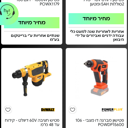
2סוללות 5AH ומטען
POWX1179
מחיר מיוחד
מחיר מיוחד
אחריות לאחריות שנה למעט כלי
עבודה ידניים ואביזרים על ידי
שנתיים אחריות ע"י ברייטקום
היבואן
בע"מ
פטישון מברגה דו מצבי - 106
פטיש חציבה 60V דיוולט - קידוח
POWDP15600
עד 48 מ"מ