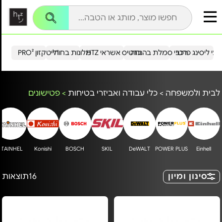
עי ליסינג פרטי
רכבי סמלת בהנחה
כרטיס אשראי HTZ
מלונות בחו"ל
הייטקזון PRO²
לבית ולמשפחה
>
כלי עבודה ואביזרי בטיחות
>
פטישונים
STAINHEL
Konishi
BOSCH
SKIL
DeWALT
POWER PLUS
Einhell
סינון ומיון
16
תוצאות