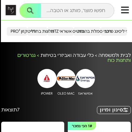
עי ליסינג פרטי
רכבי סמלת בהנחה
כרטיס אשראי HTZ
מלונות בחו"ל
הייטקזון PRO²
לבית ולמשפחה
>
כלי עבודה ואביזרי בטיחות
>
גנרטורים
ותחנות כוח
אמישראגז
OLEO MAC
iPOWER
סינון ומיון
7
תוצאות
1#
הכי נמכר