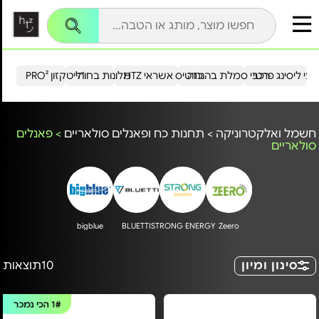
עי ליסינג פרטי
רכבי סמלת בהנחה
כרטיס אשראי HTZ
מלונות בחו"ל
הייטקזון PRO²
חשמל ואלקטרוניקה
>
תחנות כח ופאנלים סולאריים
>
פאנלים
סולאריים
bigblue
BLUETTI
STRONG ENERGY
Zeero
סינון ומיון
10
תוצאות
1#
הכי נמכר