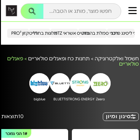
עי ליסינג פרטי
רכבי סמלת בהנחה
כרטיס אשראי HTZ
מלונות בחו"ל
הייטקזון PRO²
חשמל ואלקטרוניקה
>
תחנות כח ופאנלים סולאריים
>
פאנלים
סולאריים
bigblue
BLUETTI
STRONG ENERGY
Zeero
סינון ומיון
10
תוצאות
1#
הכי נמכר