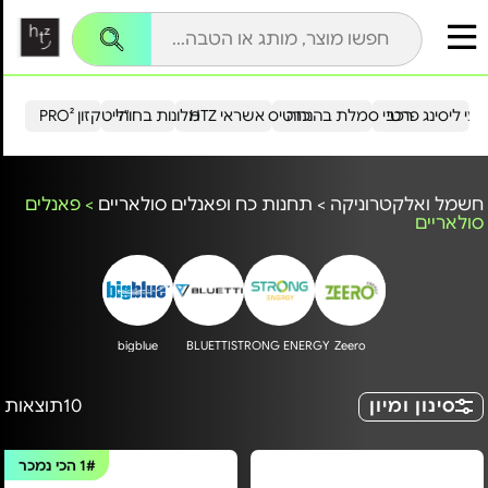
עי ליסינג פרטי
רכבי סמלת בהנחה
כרטיס אשראי HTZ
מלונות בחו"ל
הייטקזון PRO²
חשמל ואלקטרוניקה
>
תחנות כח ופאנלים סולאריים
>
פאנלים
סולאריים
bigblue
BLUETTI
STRONG ENERGY
Zeero
סינון ומיון
10
תוצאות
1#
הכי נמכר