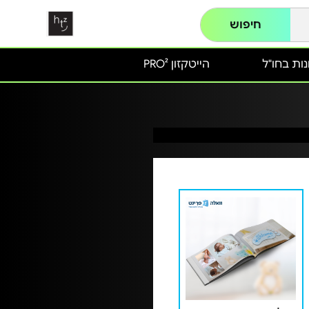
חיפוש
ות בחו"ל
הייטקזון PRO²