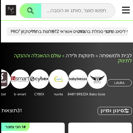
עי ליסינג פרטי
רכבי סמלת בהנחה
כרטיס אשראי HTZ
מלונות בחו"ל
הייטקזון PRO²
לבית ולמשפחה
>
תינוקות ולידה
>
עולם ההאכלה וההנקה
לתינוק
LAURA
nbat
b-smart
CYBEX
nuvita
BABY BREZZA
Baby boss
סינון ומיון
31
תוצאות
1#
הכי נמכר