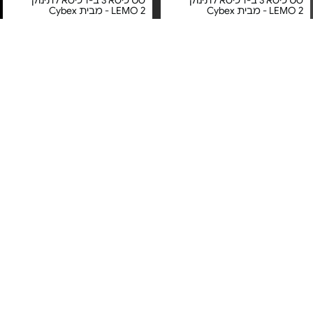
סט כיסא 3 ב-1 כיסא לתינוק
סט כיסא 3 ב-1 כיסא לתינוק
LEMO 2 - מבית Cybex
LEMO 2 - מבית Cybex
מחיר מיוחד
מחיר מיוחד
אחריות שנה + שנה
אחריות שנה + שנה
כסא אוכל לתינוק - מבית איזי
בוסטר אוכל משולב + מגש עם
בייבי
תיק נשיאה - דגם YummiGo 2