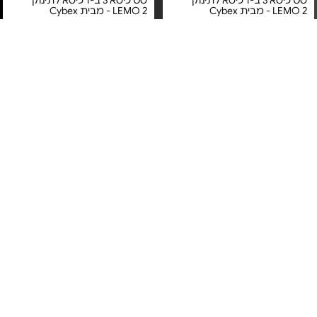
סט כיסא 3 ב-1 כיסא לתינוק
סט כיסא 3 ב-1 כיסא לתינוק
LEMO 2 - מבית Cybex
LEMO 2 - מבית Cybex
מחיר מיוחד
מחיר מיוחד
אחריות שנה + שנה
אחריות שנה + שנה
כסא אוכל לתינוק - מבית איזי
בוסטר אוכל משולב + מגש עם
בייבי
תיק נשיאה - דגם YummiGo 2