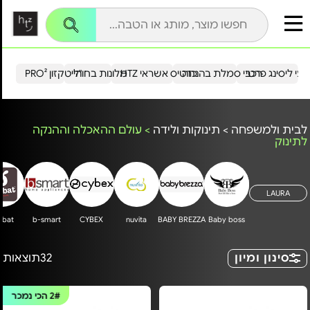
עי ליסינג פרטי
רכבי סמלת בהנחה
כרטיס אשראי HTZ
מלונות בחו"ל
הייטקזון PRO²
לבית ולמשפחה
>
תינוקות ולידה
>
עולם ההאכלה וההנקה
לתינוק
LAURA
nbat
b-smart
CYBEX
nuvita
BABY BREZZA
Baby boss
סינון ומיון
32
תוצאות
2#
הכי נמכר