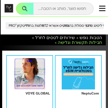
עי ליסינג פרטי
רכבי סמלת בהנחה
כרטיס אשראי HTZ
מלונות בחו"ל
הייטקזון PRO²
הטבות נופש >
שירותים לטסים לחו"ל >
חבילות תקשורת וגלישה >
VOYE GLOBAL
NeptuCom