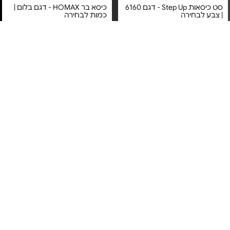
סט כיסאות Step Up - דגם 6160
כיסא בר HOMAX - דגם בלום |
| צבע לבחירה
כמות לבחירה
מחיר מיוחד
מחיר מיוחד
שנה אחריות (לא כולל שבירה או
קרע) ע"י בסט באג היבואן
אחריות יבואן רשמי
הרשמי
משלוח חינם
3#
הכי נמכר
סט כיסאות Step Up - דגם 6163
כיסא לפינת אוכל דגם דן מבית