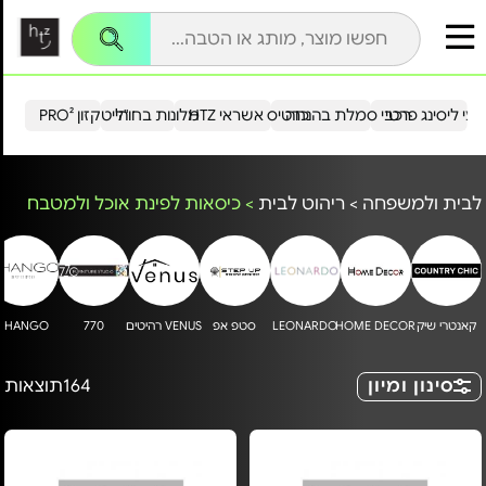
עי ליסינג פרטי
רכבי סמלת בהנחה
כרטיס אשראי HTZ
מלונות בחו"ל
הייטקזון PRO²
לבית ולמשפחה
>
ריהוט לבית
>
כיסאות לפינת אוכל ולמטבח
קאנטרי שיק
HOME DECOR
LEONARDO
סטפ אפ
VENUS רהיטים
770
SHANGO
סינון ומיון
164
תוצאות