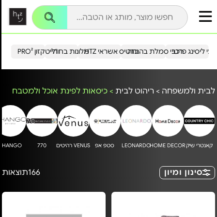
עי ליסינג פרטי
רכבי סמלת בהנחה
כרטיס אשראי HTZ
מלונות בחו"ל
הייטקזון PRO²
לבית ולמשפחה
>
ריהוט לבית
>
כיסאות לפינת אוכל ולמטבח
קאנטרי שיק
HOME DECOR
LEONARDO
סטפ אפ
VENUS רהיטים
770
SHANGO
סינון ומיון
166
תוצאות