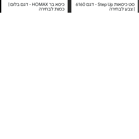
סט כיסאות Step Up - דגם 6160
כיסא בר HOMAX - דגם בלום |
| צבע לבחירה
כמות לבחירה
מחיר מיוחד
מחיר מיוחד
שנה אחריות (לא כולל שבירה או
קרע) ע"י בסט באג היבואן
אחריות יבואן רשמי
הרשמי
משלוח חינם
5#
הכי נמכר
3#
הכי נמכר
סט כיסאות Step Up - דגם 6163
כיסא לפינת אוכל דגם דן מבית