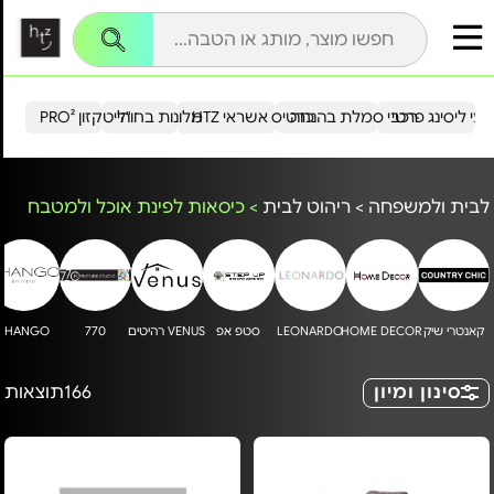
עי ליסינג פרטי
רכבי סמלת בהנחה
כרטיס אשראי HTZ
מלונות בחו"ל
הייטקזון PRO²
לבית ולמשפחה
>
ריהוט לבית
>
כיסאות לפינת אוכל ולמטבח
קאנטרי שיק
HOME DECOR
LEONARDO
סטפ אפ
VENUS רהיטים
770
SHANGO
סינון ומיון
166
תוצאות