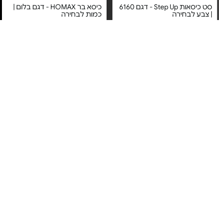
סט כיסאות Step Up - דגם 6160
כיסא בר HOMAX - דגם בלום |
| צבע לבחירה
כמות לבחירה
מחיר מיוחד
מחיר מיוחד
שנה אחריות (לא כולל שבירה או
קרע) ע"י בסט באג היבואן
אחריות יבואן רשמי
הרשמי
משלוח חינם
4#
הכי נמכר
3#
הכי נמכר
סט כיסאות Step Up - דגם 6163
כיסא לפינת אוכל דגם דן מבית