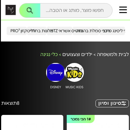
עי ליסינג פרטי
רכבי סמלת בהנחה
כרטיס אשראי HTZ
מלונות בחו"ל
הייטקזון PRO²
לבית ולמשפחה
>
ילדים וצעצועים
>
כלי נגינה
DISNEY
MUSIC KIDS
סינון ומיון
8
תוצאות
1#
הכי נמכר