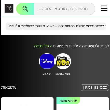
עי ליסינג פרטי
רכבי סמלת בהנחה
כרטיס אשראי HTZ
מלונות בחו"ל
הייטקזון PRO²
לבית ולמשפחה
>
ילדים וצעצועים
>
כלי נגינה
DISNEY
MUSIC KIDS
סינון ומיון
8
תוצאות
1#
הכי נמכר