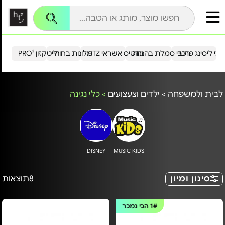
עי ליסינג פרטי
רכבי סמלת בהנחה
כרטיס אשראי HTZ
מלונות בחו"ל
הייטקזון PRO²
לבית ולמשפחה
>
ילדים וצעצועים
>
כלי נגינה
DISNEY
MUSIC KIDS
סינון ומיון
8
תוצאות
1#
הכי נמכר