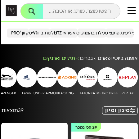
עי ליסינג פרטי
רכבי סמלת בהנחה
כרטיס אשראי HTZ
מלונות בחו"ל
הייטקזון PRO²
אופנה ביוטי ופארם
>
גברים
>
תיקים וארנקים
LAZENGER
Ferrini
UNDER ARMOUR
AOKING
TATONKA
METRO BRIEF
REPLAY
סינון ומיון
39
תוצאות
2#
הכי נמכר