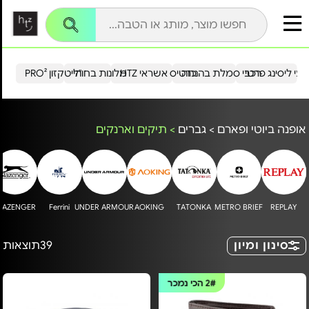
עי ליסינג פרטי
רכבי סמלת בהנחה
כרטיס אשראי HTZ
מלונות בחו"ל
הייטקזון PRO²
אופנה ביוטי ופארם
>
גברים
>
תיקים וארנקים
LAZENGER
Ferrini
UNDER ARMOUR
AOKING
TATONKA
METRO BRIEF
REPLAY
סינון ומיון
39
תוצאות
2#
הכי נמכר