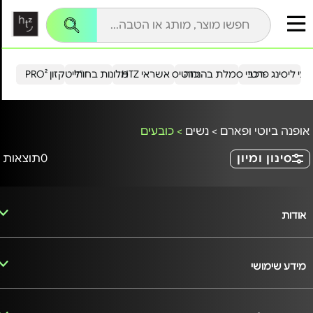
עי ליסינג פרטי
רכבי סמלת בהנחה
כרטיס אשראי HTZ
מלונות בחו"ל
הייטקזון PRO²
אופנה ביוטי ופארם
>
נשים
>
כובעים
סינון ומיון
0
תוצאות
אודות
מידע שימושי