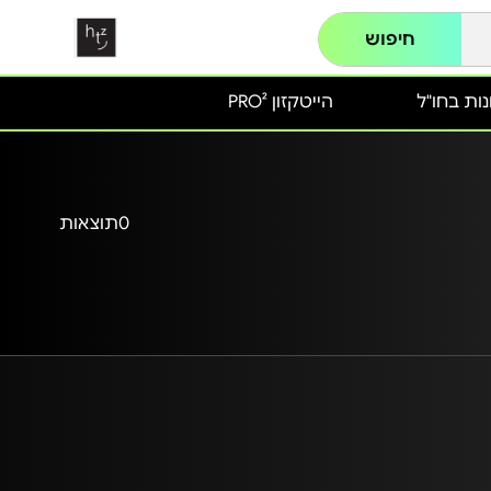
חיפוש
ות בחו"ל
הייטקזון PRO²
0
תוצאות