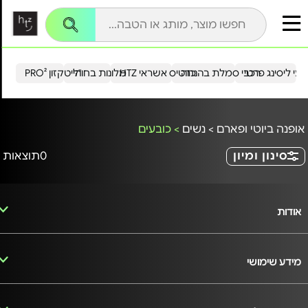
עי ליסינג פרטי
רכבי סמלת בהנחה
כרטיס אשראי HTZ
מלונות בחו"ל
הייטקזון PRO²
אופנה ביוטי ופארם
>
נשים
>
כובעים
סינון ומיון
0
תוצאות
אודות
מידע שימושי