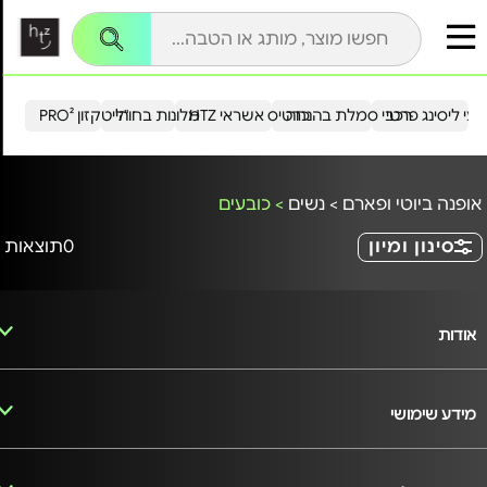
עי ליסינג פרטי
רכבי סמלת בהנחה
כרטיס אשראי HTZ
מלונות בחו"ל
הייטקזון PRO²
אופנה ביוטי ופארם
>
נשים
>
כובעים
סינון ומיון
0
תוצאות
אודות
מידע שימושי