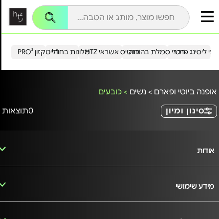
עי ליסינג פרטי
רכבי סמלת בהנחה
כרטיס אשראי HTZ
מלונות בחו"ל
הייטקזון PRO²
אופנה ביוטי ופארם
>
נשים
>
כובעים
סינון ומיון
0
תוצאות
אודות
מידע שימושי