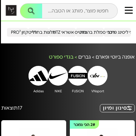
עי ליסינג פרטי
רכבי סמלת בהנחה
כרטיס אשראי HTZ
מלונות בחו"ל
הייטקזון PRO²
אופנה ביוטי ופארם
>
גברים
>
בגדי ספורט
Adidas
NIKE
FUSION
VNsport
סינון ומיון
17
תוצאות
2#
הכי נמכר