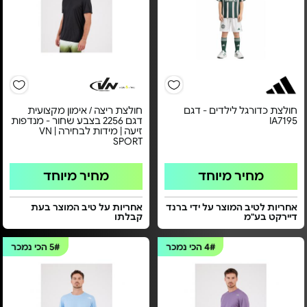
חולצת כדורגל לילדים - דגם
חולצת ריצה / אימון מקצועית
IA7195
דגם 2256 בצבע שחור - מנדפות
זיעה | מידות לבחירה | VN
SPORT
מחיר מיוחד
מחיר מיוחד
אחריות לטיב המוצר על ידי ברנד
אחריות על טיב המוצר בעת
דיירקט בע"מ
קבלתו
4#
הכי נמכר
5#
הכי נמכר