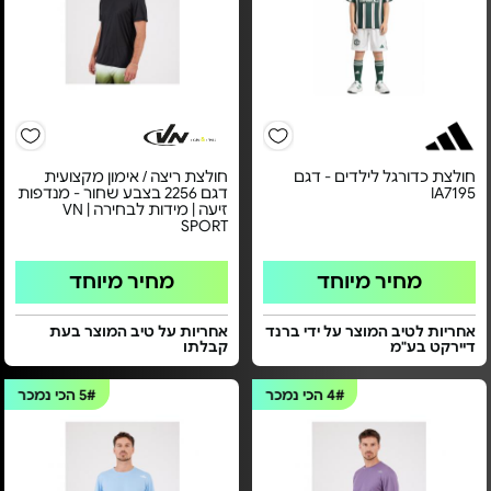
חולצת כדורגל לילדים - דגם
חולצת ריצה / אימון מקצועית
IA7195
דגם 2256 בצבע שחור - מנדפות
זיעה | מידות לבחירה | VN
SPORT
מחיר מיוחד
מחיר מיוחד
אחריות לטיב המוצר על ידי ברנד
אחריות על טיב המוצר בעת
דיירקט בע"מ
קבלתו
4#
הכי נמכר
5#
הכי נמכר