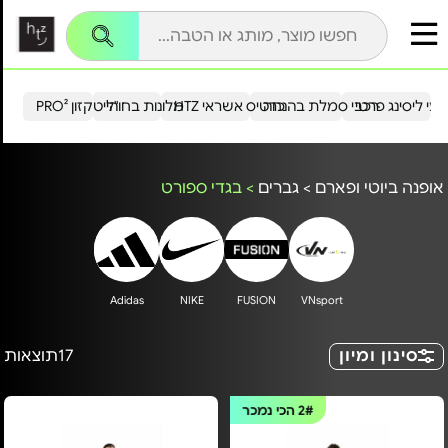
עי ליסינג פרטי
רכבי סמלת בהנחה
כרטיס אשראי HTZ
מלונות בחו"ל
הייטקזון PRO²
אופנה ביוטי ופארם
>
גברים
>
בגדי ספורט
Adidas
NIKE
FUSION
VNsport
סינון ומיון
17
תוצאות
2#
הכי נמכר