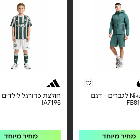
שורט Nike לגברים - דגם
חולצת כדורגל לילדים 
IA7195
FB81
מחיר מיוחד
מחיר מיוחד