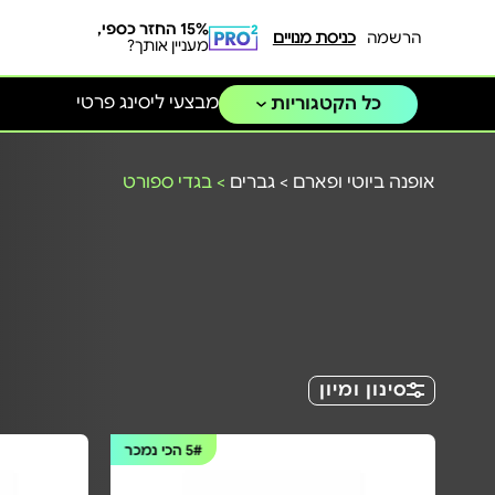
15% החזר כספי,
הרשמה
כניסת מנויים
מעניין אותך?
מבצעי ליסינג פרטי
כל הקטגוריות
אופנה ביוטי ופארם
>
גברים
>
בגדי ספורט
סינון ומיון
5#
הכי נמכר