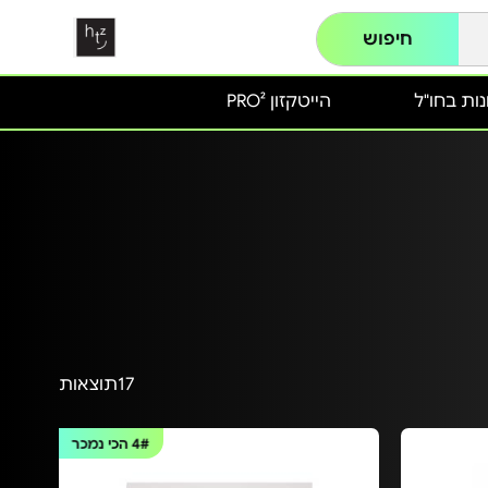
חיפוש
ות בחו"ל
הייטקזון PRO²
17
תוצאות
4#
הכי נמכר