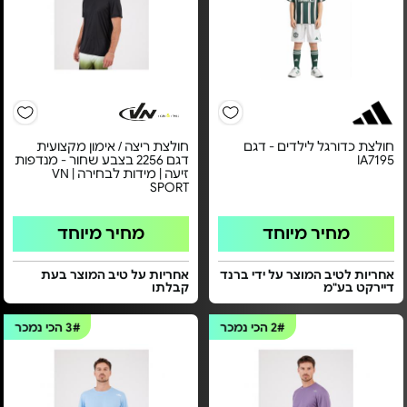
חולצת כדורגל לילדים - דגם
חולצת ריצה / אימון מקצועית
IA7195
דגם 2256 בצבע שחור - מנדפות
זיעה | מידות לבחירה | VN
SPORT
מחיר מיוחד
מחיר מיוחד
אחריות לטיב המוצר על ידי ברנד
אחריות על טיב המוצר בעת
דיירקט בע"מ
קבלתו
2#
הכי נמכר
3#
הכי נמכר