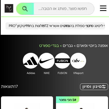
עי ליסינג פרטי
רכבי סמלת בהנחה
כרטיס אשראי HTZ
מלונות בחו"ל
הייטקזון PRO²
אופנה ביוטי ופארם
>
גברים
>
בגדי ספורט
Adidas
NIKE
FUSION
VNsport
סינון ומיון
17
תוצאות
5#
הכי נמכר