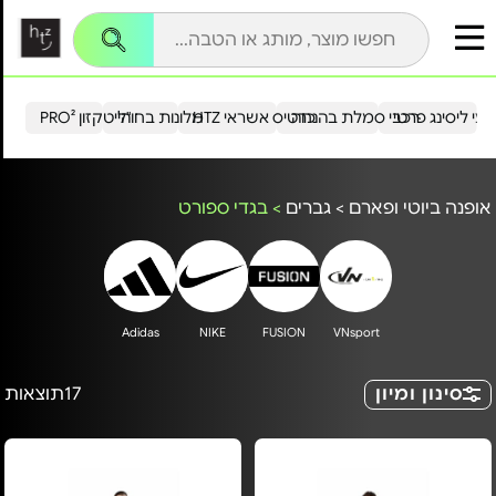
עי ליסינג פרטי
רכבי סמלת בהנחה
כרטיס אשראי HTZ
מלונות בחו"ל
הייטקזון PRO²
אופנה ביוטי ופארם
>
גברים
>
בגדי ספורט
Adidas
NIKE
FUSION
VNsport
סינון ומיון
17
תוצאות