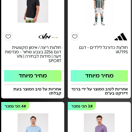
חולצת כדורגל לילדים - דגם
חולצת ריצה / אימון מקצועית
IA7195
דגם 2256 בצבע שחור - מנדפות
זיעה | מידות לבחירה | VN
SPORT
מחיר מיוחד
מחיר מיוחד
אחריות לטיב המוצר על ידי ברנד
אחריות על טיב המוצר בעת
דיירקט בע"מ
קבלתו
3#
הכי נמכר
4#
הכי נמכר