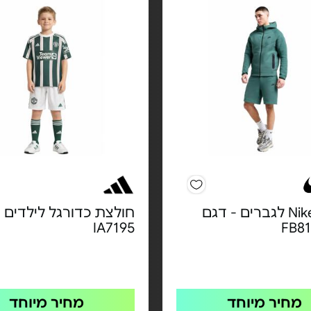
שורט Nike לגברים - דגם
חולצת כדורגל לילדים 
IA7195
FB81
מחיר מיוחד
מחיר מיוחד