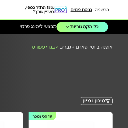
15% החזר כספי,
הרשמה
כניסת מנויים
מעניין אותך?
מבצעי ליסינג פרטי
כל הקטגוריות
אופנה ביוטי ופארם
>
גברים
>
בגדי ספורט
סינון ומיון
1#
הכי נמכר