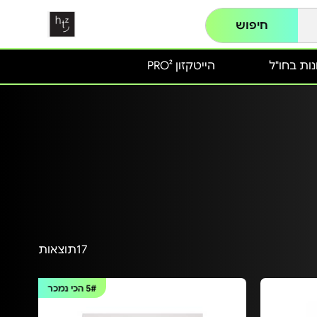
חיפוש
ות בחו"ל
הייטקזון PRO²
17
תוצאות
5#
הכי נמכר