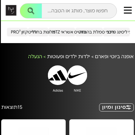
עי ליסינג פרטי
רכבי סמלת בהנחה
כרטיס אשראי HTZ
מלונות בחו"ל
הייטקזון PRO²
אופנה ביוטי ופארם
>
ילדות ילדים ופעוטות
>
הנעלה
Adidas
NIKE
סינון ומיון
15
תוצאות