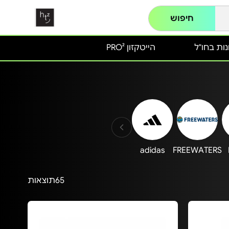
חיפוש
ות בחו"ל
הייטקזון PRO²
adidas
FREEWATERS
65
תוצאות