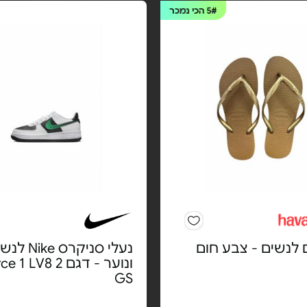
5#
הכי נמכר
 לנשים - צבע חום
נעלי סניקרס Nike
ונוער - דגם  LV8 2
GS