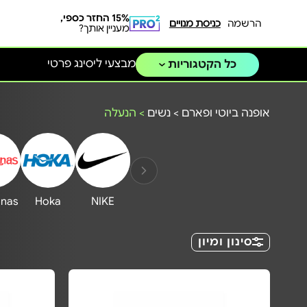
15% החזר כספי,
הרשמה
כניסת מנויים
מעניין אותך?
מבצעי ליסינג פרטי
כל הקטגוריות
אופנה ביוטי ופארם
>
נשים
>
הנעלה
anas
Hoka
NIKE
סינון ומיון