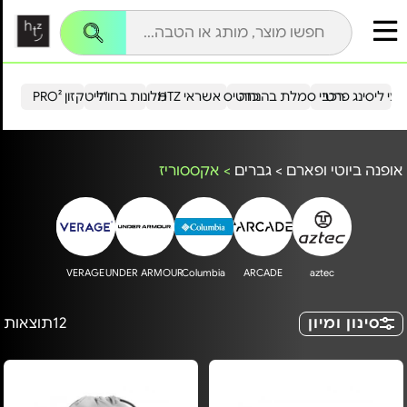
עי ליסינג פרטי
רכבי סמלת בהנחה
כרטיס אשראי HTZ
מלונות בחו"ל
הייטקזון PRO²
אופנה ביוטי ופארם
>
גברים
>
אקססוריז
VERAGE
UNDER ARMOUR
Columbia
ARCADE
aztec
סינון ומיון
12
תוצאות