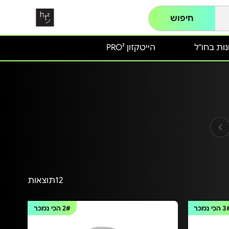
חיפוש
ות בחו"ל
הייטקזון PRO²
12
תוצאות
3
הכי נמכר
2#
הכי נמכר