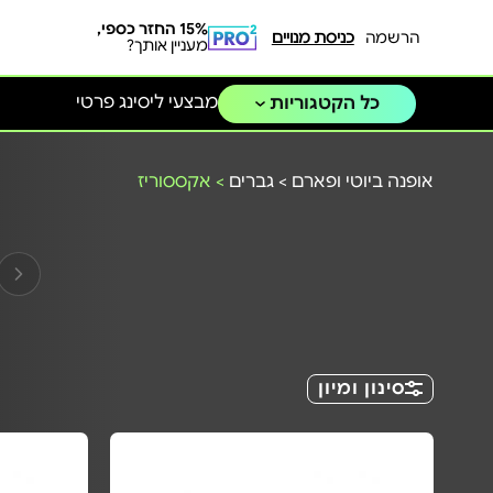
15% החזר כספי,
הרשמה
כניסת מנויים
מעניין אותך?
מבצעי ליסינג פרטי
כל הקטגוריות
אופנה ביוטי ופארם
>
גברים
>
אקססוריז
סינון ומיון