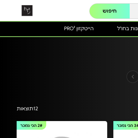
חיפוש
ות בחו"ל
הייטקזון PRO²
12
תוצאות
3
הכי נמכר
2#
הכי נמכר