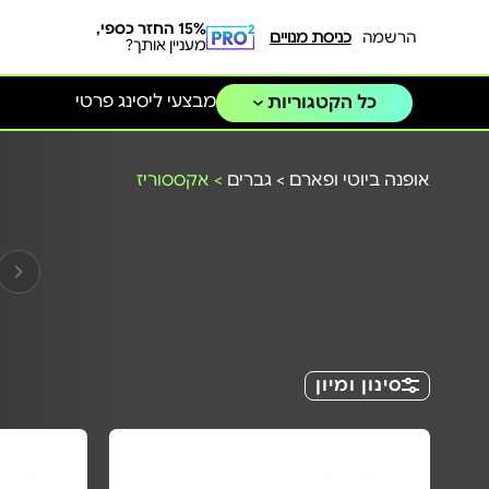
15% החזר כספי,
הרשמה
כניסת מנויים
מעניין אותך?
מבצעי ליסינג פרטי
כל הקטגוריות
אופנה ביוטי ופארם
>
גברים
>
אקססוריז
סינון ומיון