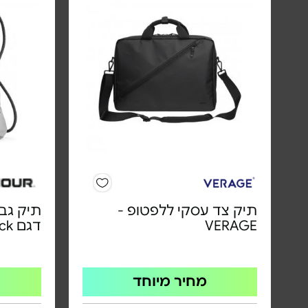
תיק צד עסקי ללפטופ -
VERAGE
דגם OzSee Sackpack
מחיר מיוחד