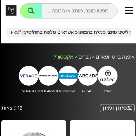
עי ליסינג פרטי
רכבי סמלת בהנחה
כרטיס אשראי HTZ
מלונות בחו"ל
הייטקזון PRO²
אופנה ביוטי ופארם
>
גברים
>
אקססוריז
VERAGE
UNDER ARMOUR
Columbia
ARCADE
aztec
סינון ומיון
12
תוצאות