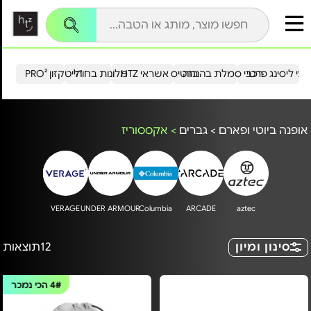
עי ליסינג פרטי
רכבי סמלת בהנחה
כרטיס אשראי HTZ
מלונות בחו"ל
הייטקזון PRO²
אופנה ביוטי ופארם
>
גברים
>
אקססוריז
VERAGE
UNDER ARMOUR
Columbia
ARCADE
aztec
סינון ומיון
12
תוצאות
4#
הכי נמכר