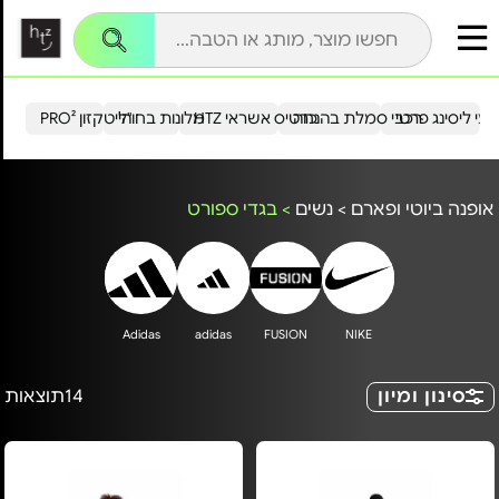
עי ליסינג פרטי
רכבי סמלת בהנחה
כרטיס אשראי HTZ
מלונות בחו"ל
הייטקזון PRO²
אופנה ביוטי ופארם
>
נשים
>
בגדי ספורט
Adidas
adidas
FUSION
NIKE
סינון ומיון
14
תוצאות